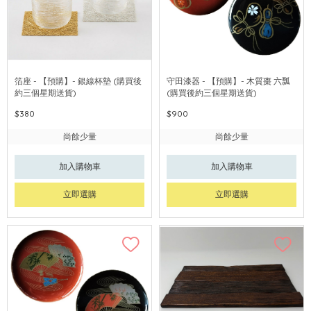
箔座 - 【預購】- 銀線杯墊 (購買後
守田漆器 - 【預購】- 木質棗 六瓢
約三個星期送貨)
(購買後約三個星期送貨)
$380
$900
尚餘少量
尚餘少量
加入購物車
加入購物車
立即選購
立即選購