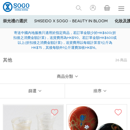
崇光禮の選択
SHISEIDO X SOGO - BEAUTY IN BLOOM
化妝及
寄送中國內地服務只適用於指定商品，若訂單金額少於HK$600(折
美國運通Explorer®信用卡會員購物禮遇：高達5%簽賬回贈！
購買一般貨品(冷凍食品除外)滿$600，可享免費送貨服務
扣後之消費金額計算)，送貨費用為HK$90。若訂單金額HK$600或
以上(折扣後之消費金額計算)，送貨費用以每箱計算首1公斤為
HK$75，其後每額外1公斤運費加收HK$16。
其他
26 商品
商品分類
篩選
排序