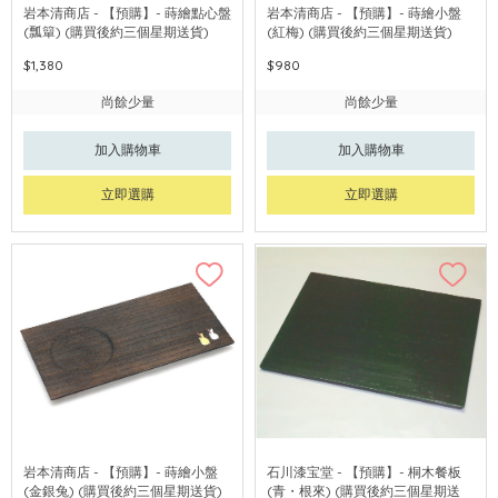
岩本清商店 - 【預購】- 蒔繪點心盤
岩本清商店 - 【預購】- 蒔繪小盤
(瓢簞) (購買後約三個星期送貨)
(紅梅) (購買後約三個星期送貨)
$1,380
$980
尚餘少量
尚餘少量
加入購物車
加入購物車
立即選購
立即選購
岩本清商店 - 【預購】- 蒔繪小盤
石川漆宝堂 - 【預購】- 桐木餐板
(金銀兔) (購買後約三個星期送貨)
(青・根來) (購買後約三個星期送