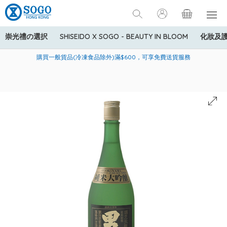
崇光禮の選択
SHISEIDO X SOGO - BEAUTY IN BLOOM
化妝及
寄送中國內地服務只適用於指定商品，若訂單金額少於HK$600(折
美國運通Explorer®信用卡會員購物禮遇：高達5%簽賬回贈！
購買一般貨品(冷凍食品除外)滿$600，可享免費送貨服務
扣後之消費金額計算)，送貨費用為HK$90。若訂單金額HK$600或
以上(折扣後之消費金額計算)，送貨費用以每箱計算首1公斤為
HK$75，其後每額外1公斤運費加收HK$16。