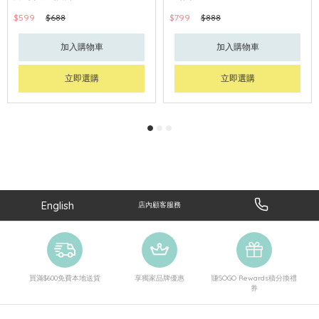
$599
$688
$799
$888
加入購物車
加入購物車
立即選購
立即選購
English
店內顧客服務
買滿$600免費本地送貨
享獨家品牌優惠
賺SOGO Rewards積分換禮
券