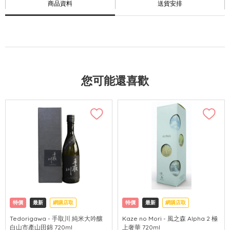
商品資料
送貨安排
您可能還喜歡
特價
最新
網購店取
特價
最新
網購店取
Tedorigawa - 手取川 純米大吟釀
Kaze no Mori - 風之森 Alpha 2 極
白山市產山田錦 720ml
上奢華 720ml