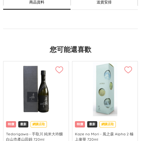
商品資料
送貨安排
您可能還喜歡
特價
最新
網購店取
特價
最新
網購店取
Tedorigawa - 手取川 純米大吟釀
Kaze no Mori - 風之森 Alpha 2 極
白山市產山田錦 720ml
上奢華 720ml