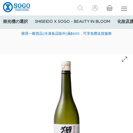
崇光禮の選択
SHISEIDO X SOGO - BEAUTY IN BLOOM
化妝及
寄送中國內地服務只適用於指定商品，若訂單金額少於HK$600(折
美國運通Explorer®信用卡會員購物禮遇：高達5%簽賬回贈！
購買一般貨品(冷凍食品除外)滿$600，可享免費送貨服務
扣後之消費金額計算)，送貨費用為HK$90。若訂單金額HK$600或
以上(折扣後之消費金額計算)，送貨費用以每箱計算首1公斤為
HK$75，其後每額外1公斤運費加收HK$16。