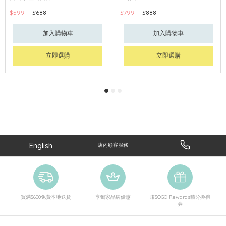
$599
$688
$799
$888
加入購物車
加入購物車
立即選購
立即選購
English
店內顧客服務
買滿$600免費本地送貨
享獨家品牌優惠
賺SOGO Rewards積分換禮
券