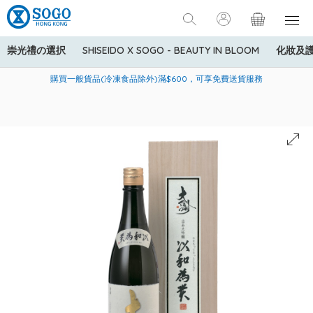
崇光禮の選択
SHISEIDO X SOGO - BEAUTY IN BLOOM
化妝及
寄送中國內地服務只適用於指定商品，若訂單金額少於HK$600(折
美國運通Explorer®信用卡會員購物禮遇：高達5%簽賬回贈！
購買一般貨品(冷凍食品除外)滿$600，可享免費送貨服務
扣後之消費金額計算)，送貨費用為HK$90。若訂單金額HK$600或
以上(折扣後之消費金額計算)，送貨費用以每箱計算首1公斤為
HK$75，其後每額外1公斤運費加收HK$16。