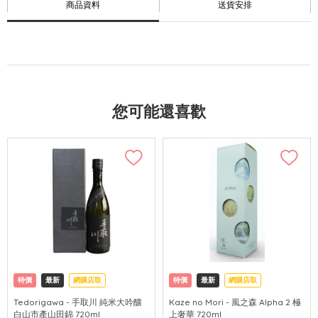
商品資料
送貨安排
您可能還喜歡
特價
最新
網購店取
特價
最新
網購店取
Tedorigawa - 手取川 純米大吟釀
Kaze no Mori - 風之森 Alpha 2 極
白山市產山田錦 720ml
上奢華 720ml