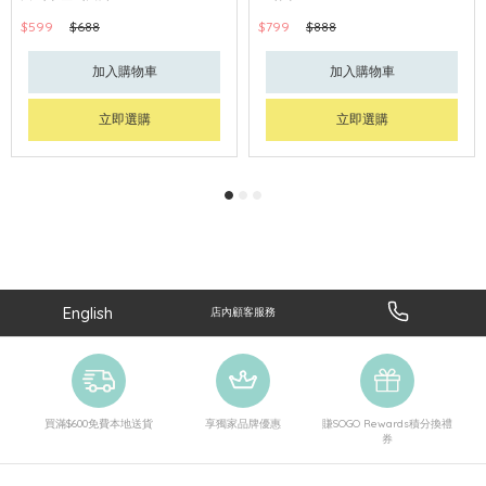
$599
$688
$799
$888
加入購物車
加入購物車
立即選購
立即選購
English
店內顧客服務
買滿$600免費本地送貨
享獨家品牌優惠
賺SOGO Rewards積分換禮
券