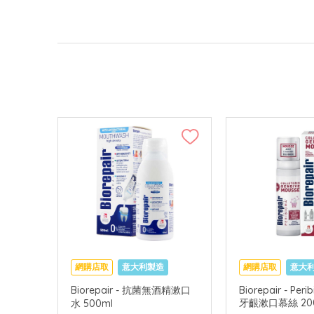
網購店取
意大利製造
網購店取
意大
Biorepair - 抗菌無酒精漱口
Biorepair - Per
牙齦漱口慕絲 20
水 500ml