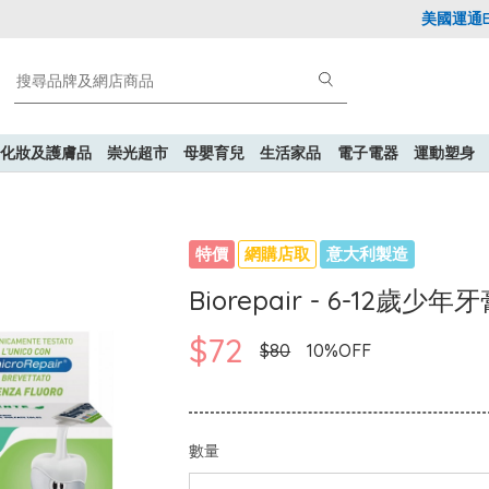
美國運通Expl
化妝及護膚品
崇光超市
母嬰育兒
生活家品
電子電器
運動塑身
特價
網購店取
意大利製造
Biorepair - 6-12歲少年牙
$72
$80
10%OFF
數量