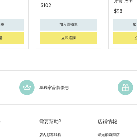
牙膏 75ml
$102
$98
物車
加入購物車
加
購
立即選購
享獨家品牌優惠
光
需要幫助?
店鋪情報
店內顧客服務
崇光銅鑼灣店