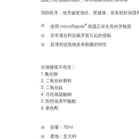
預防蛀牙，使牙齒更強壯、更健康，並有助於保護
®
使用 microRepair
保護正在生長的牙釉質
非常適合對抗戴牙套引起的侵蝕
其薄荷提取物具有殺菌的特性
生物修復不包含：
1. 氟化物
2. 二氧化矽磨料
3. 二氧化鈦
4. 月桂基硫酸鈉
5. 對羥基苯甲酸酯
6. 著色劑
容量：75ml
產地：意大利