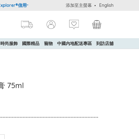
orer®信用卡會員購物禮遇：高達5%簽賬回贈！
添加至主螢幕
購買一般貨品(冷凍食品除
English
時尚服飾
國際精品
寵物
中國內地配送專區
到訪店舖
膏 75ml