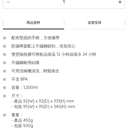
商品資料
送貨安排
配有堅固的手柄，方便攜帶
防漏樽蓋配上不鏽鋼鎖扣，倍加安心
雙壁隔熱層可將飲品保温 12 小時或保冷 24 小時
不鏽鋼耐用結構
可用洗碗機清洗，輕鬆衛生
不含 BPA
容量：1,200ml
尺寸：
- 產品 92(W) x 92(D) x 331(H) mm
- 包裝 95(W) x 95(D) x 340(H) mm
重量：
- 產品 450g
- 包裝 500g