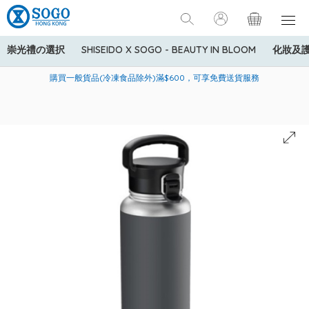
崇光禮の選択
SHISEIDO X SOGO - BEAUTY IN BLOOM
化妝及
寄送中國內地服務只適用於指定商品，若訂單金額少於HK$600(折
美國運通Explorer®信用卡會員購物禮遇：高達5%簽賬回贈！
購買一般貨品(冷凍食品除外)滿$600，可享免費送貨服務
扣後之消費金額計算)，送貨費用為HK$90。若訂單金額HK$600或
以上(折扣後之消費金額計算)，送貨費用以每箱計算首1公斤為
HK$75，其後每額外1公斤運費加收HK$16。