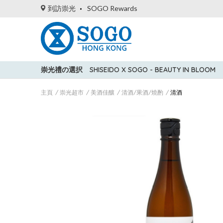
到訪崇光
SOGO Rewards
崇光禮の選択
SHISEIDO X SOGO - BEAUTY IN BLOOM
主頁
崇光超市
美酒佳釀
清酒/果酒/燒酌
清酒