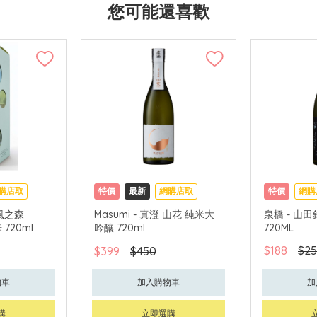
您可能還喜歡
購店取
特價
最新
網購店取
特價
網購
- 風之森
Masumi - 真澄 山花 純米大
泉橋 - 山
 720ml
吟釀 720ml
720ML
$188
$25
$399
$450
物車
加入購物車
加
購
立即選購