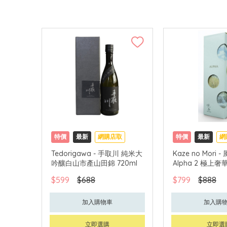
特價
最新
網購店取
特價
最新
網
Tedorigawa - 手取川 純米大
Kaze no Mori 
吟釀白山市產山田錦 720ml
Alpha 2 極上奢華
$599
$688
$799
$888
加入購物車
加入購
立即選購
立即選