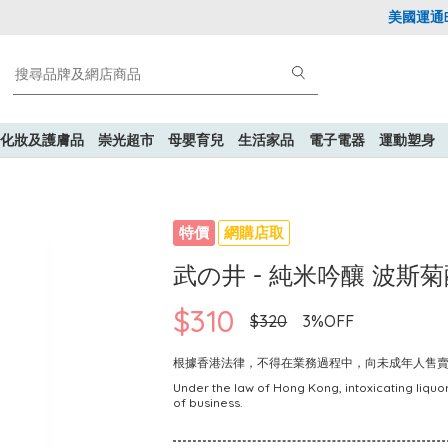
美國運通Exp
化妝及護膚品
崇光超市
母嬰育兒
生活家品
電子電器
運動塑身
特價
網購店取
武の井 - 純米吟釀 波斯菊酵
$310
$320
3%OFF
根據香港法律，不得在業務過程中，向未成年人售
Under the law of Hong Kong, intoxicating liquor
of business.