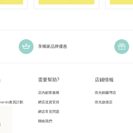
享獨家品牌優惠
光
需要幫助?
店鋪情報
店內顧客服務
崇光銅鑼灣店
wards會員計劃
網店送貨安排
崇光啟德店
網店常見問題
，
聯絡我們
的