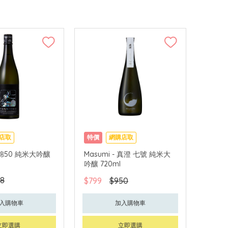
店取
特價
網購店取
田錦50 純米大吟釀
Masumi - 真澄 七號 純米大
吟釀 720ml
8
$799
$950
入購物車
加入購物車
立即選購
立即選購