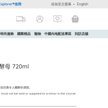
lorer®信用卡會員購物禮遇：高達5%簽賬回贈！
添加至主螢幕
購買一般貨品(冷凍食
English
時尚服飾
國際精品
寵物
中國內地配送專區
到訪店舖
母 720ml
賣或供應令人醺醉的酒類。
 must not be sold or supplied to a minor in the course